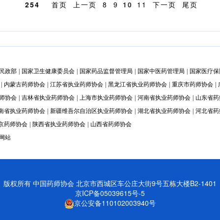
254
首页
上一页
8
9
10
11
下一页
尾页
民政部
|
国家卫生健康委员会
|
国家药品监督管理局
|
国家中医药管理局
|
国家医疗保
|
内蒙古药师协会
|
江苏省执业药师协会
|
黑龙江省执业药师协会
|
重庆市药师协会
|
师协会
|
吉林省执业药师协会
|
上海市执业药师协会
|
河南省执业药师协会
|
山东省药
南省执业药师协会
|
新疆维吾尔自治区执业药师协会
|
湖北省执业药师协会
|
河北省药
京药师协会
|
陕西省执业药师协会
|
山西省药师协会
网站
版权所有
中国药师协会
北京市西城区车公庄大街9号五栋大楼B2-1401
京ICP备05039615号-5
京公安备110102003940号